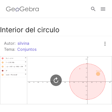
Google Classroom
Interior del circulo
Autor:
silvina
GeoGebra Classroom
Tema:
Conjuntos
Abrir sesión