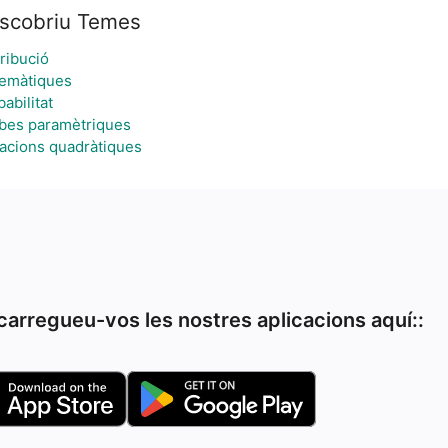
scobriu Temes
ribució
emàtiques
abilitat
bes paramètriques
acions quadràtiques
arregueu-vos les nostres aplicacions aquí::