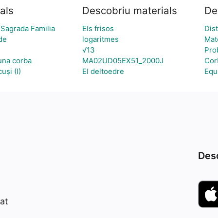
als
Descobriu materials
De
a Sagrada Familia
Els frisos
Dist
de
logaritmes
Mat
√13
Prob
una corba
MA02UD05EX51_2000J
Cor
uși (I)
El deltoedre
Equ
Desc
at