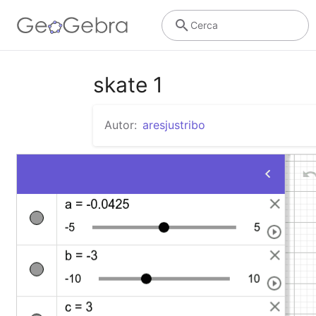
Cerca
skate 1
Autor:
aresjustribo