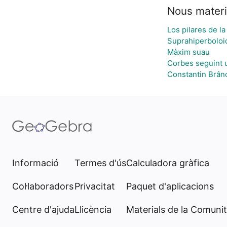
Nous materi
Los pilares de l
Suprahiperboloi
Màxim suau
Corbes seguint 
Constantin Brânc
Informació
Termes d'ús
Calculadora gràfica
Col·laboradors
Privacitat
Paquet d'aplicacions
Centre d'ajuda
Llicència
Materials de la Comunit