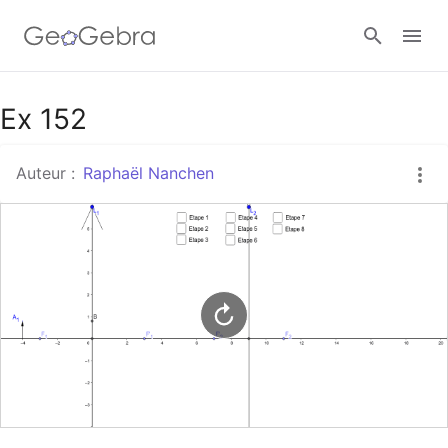
Google Classroom
Ex 152
Auteur :
Raphaël Nanchen
Classe GeoGebra
Se connecter