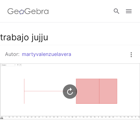
Google Classroom
trabajo jujju
Autor:
martyvalenzuelavera
GeoGebra Classroom
Abrir sesión