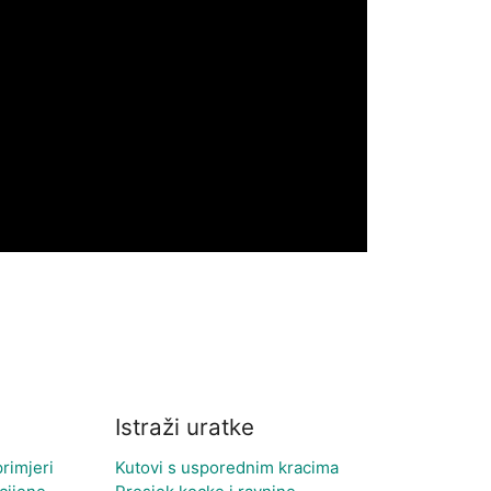
Istraži uratke
primjeri
Kutovi s usporednim kracima