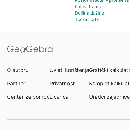
Postotni račun - promjena 
Kutovi trapeza
Duljina dužine
Točka i crta
O autoru
Uvjeti korištenja
Grafički kalkulat
Partneri
Privatnost
Komplet kalkula
Centar za pomoć
Licenca
Uradci zajednice