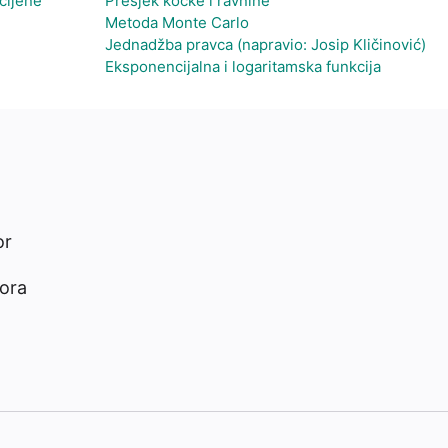
cijene
Presjek kocke i ravnine
Metoda Monte Carlo
Jednadžba pravca (napravio: Josip Kličinović)
Eksponencijalna i logaritamska funkcija
or
tora