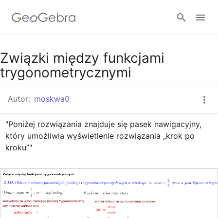
Google Classroom
Związki między funkcjami
trygonometrycznymi
GeoGebra Classroom
Autor:
moskwa0
"Poniżej rozwiązania znajduje się pasek nawigacyjny, 
Zaloguj się
który umożliwia wyświetlenie rozwiązania „krok po 
kroku”"