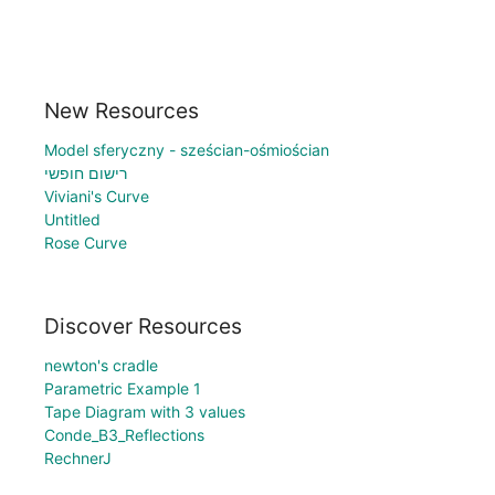
New Resources
Model sferyczny - sześcian-ośmiościan
רישום חופשי
Viviani's Curve
Untitled
Rose Curve
Discover Resources
newton's cradle
Parametric Example 1
Tape Diagram with 3 values
Conde_B3_Reflections
RechnerJ