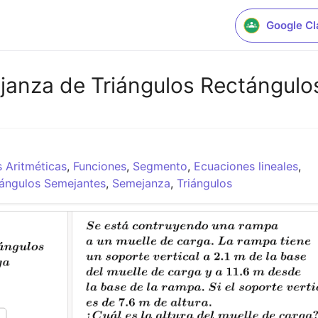
Google C
anza de Triángulos Rectángulos
 Aritméticas
,
Funciones
,
Segmento
,
Ecuaciones lineales
,
iángulos Semejantes
,
Semejanza
,
Triángulos