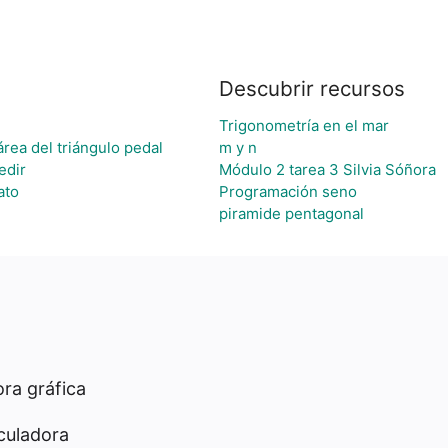
Descubrir recursos
Trigonometría en el mar
área del triángulo pedal
m y n
edir
Módulo 2 tarea 3 Silvia Sóñora
ato
Programación seno
piramide pentagonal
ra gráfica
culadora