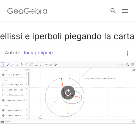
Google Classroom
ellissi e iperboli piegando la carta
Autore:
luciapolipine
GeoGebra Classroom
Accedi