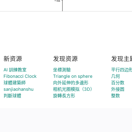
新资源
发现资源
发现主
AI 訓練教室
坐標測驗
平行四边
Fibonacci Clock
Triangle on sphere
几何
球體建築師
向外延伸的多邊形
百分数
sanjiaohanshu
相机光圈模拟（3D）
外接圆
判斷球體
旋轉長方形
整数