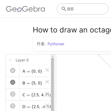
搜索
How to draw an octag
作者:
Pythoner