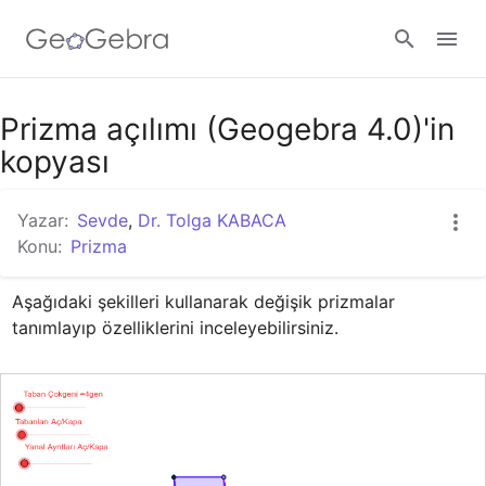
Google Classroom
Prizma açılımı (Geogebra 4.0)'in
kopyası
GeoGebra Ders
Yazar:
Sevde
,
Dr. Tolga KABACA
Konu:
Prizma
Giriş yap
Aşağıdaki şekilleri kullanarak değişik prizmalar 
tanımlayıp özelliklerini inceleyebilirsiniz.