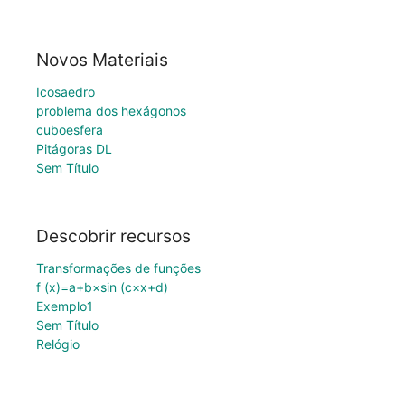
Novos Materiais
Icosaedro
problema dos hexágonos
cuboesfera
Pitágoras DL
Sem Título
Descobrir recursos
Transformações de funções
f (x)=a+b×sin (c×x+d)
Exemplo1
Sem Título
Relógio