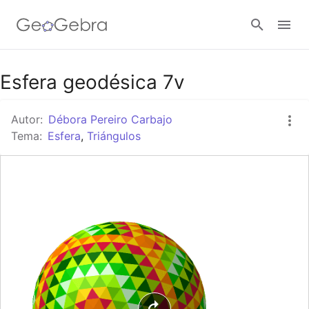
Google Classroom
Esfera geodésica 7v
Autor:
Débora Pereiro Carbajo
GeoGebra Classroom
Tema:
Esfera
,
Triángulos
Abrir sesión