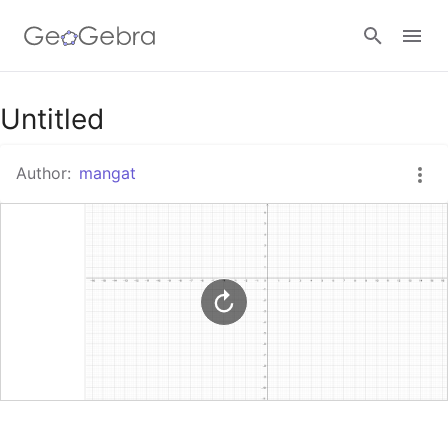
Google Classroom
Untitled
Author:
mangat
GeoGebra Classroom
Sign in