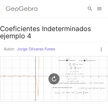
Google Classroom
Coeficientes Indeterminados
ejemplo 4
GeoGebra Classroom
Autor:
Jorge Olivares Funes
Abrir sesión