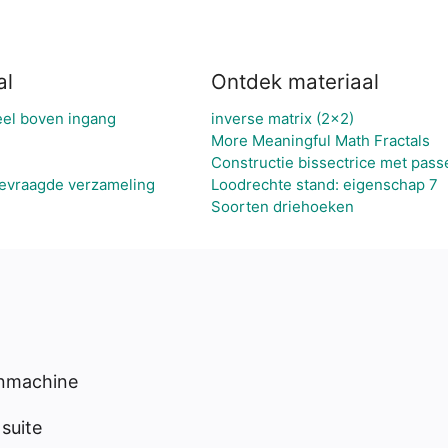
al
Ontdek materiaal
eel boven ingang
inverse matrix (2x2)
More Meaningful Math Fractals
Constructie bissectrice met pass
gevraagde verzameling
Loodrechte stand: eigenschap 7
Soorten driehoeken
enmachine
suite