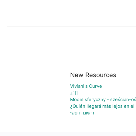
New Resources
Viviani's Curve
z`]]
Model sferyczny - sześcian-o
¿Quién llegará más lejos en el
רישום חופשי