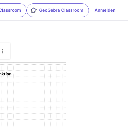
Classroom
GeoGebra Classroom
Anmelden