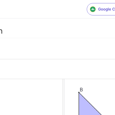
Google C
n
.