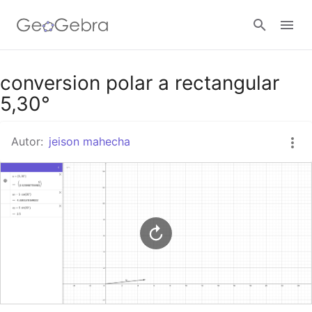
Google Classroom
conversion polar a rectangular
5,30°
GeoGebra Classroom
Autor:
jeison mahecha
Abrir sesión