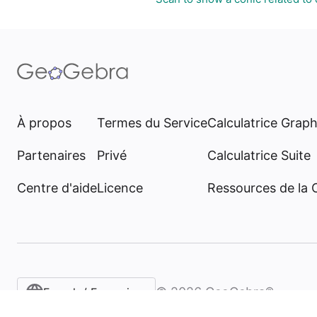
À propos
Termes du Service
Calculatrice Grap
Partenaires
Privé
Calculatrice Suite
Centre d'aide
Licence
Ressources de la
©
2026
GeoGebra®
French / Français‎