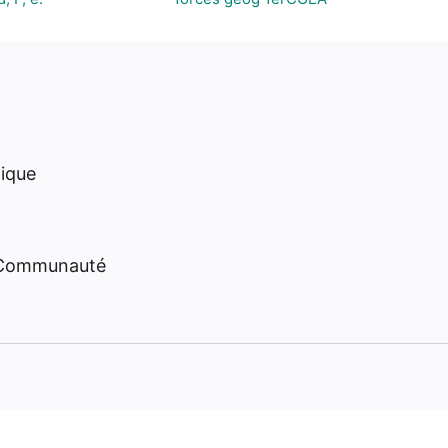
hique
 Communauté