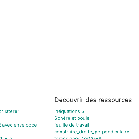
Découvrir des ressources
rilatère"
inéquations 6
Sphère et boule
2 avec enveloppe
feuille de travail
construire_droite_perpendiculaire
, F, e.
forces géog 1erCGEA