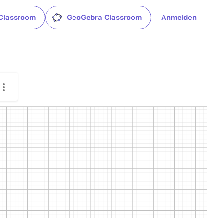
Classroom
GeoGebra Classroom
Anmelden