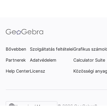
Bővebben
Szolgáltatás feltételei
Grafikus számol
Partnerek
Adatvédelem
Calculator Suite
Help Center
Licensz
Közösségi anya
©
2026
GeoGebra®
Hungarian / Magyar‎