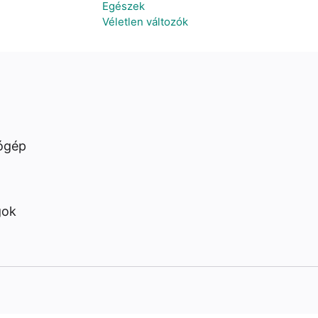
Egészek
Véletlen változók
ógép
gok