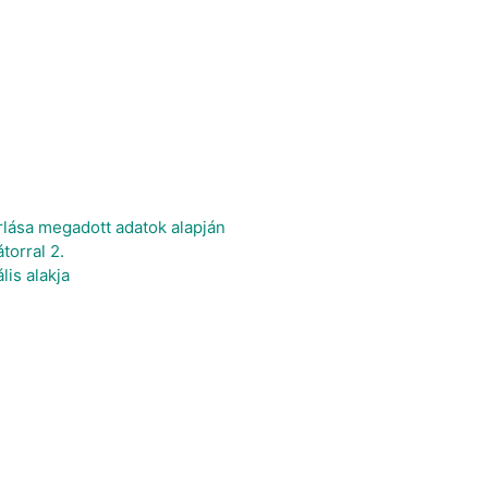
rlása megadott adatok alapján
torral 2.
is alakja