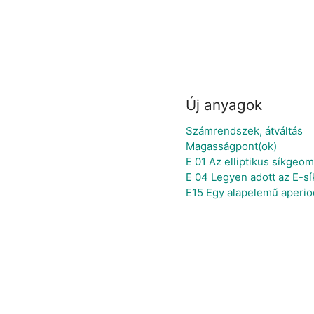
Új anyagok
Számrendszek, átváltás
Magasságpont(ok)
E 01 Az elliptikus síkgeo
E 04 Legyen adott az E-sík
E15 Egy alapelemű aperio