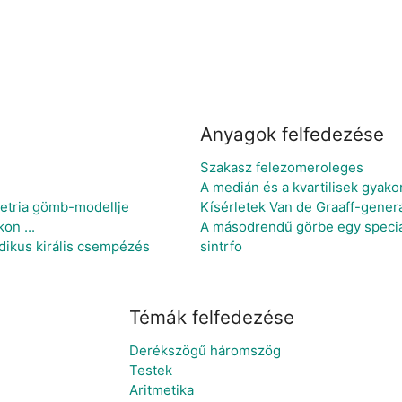
Anyagok felfedezése
Szakasz felezomeroleges
A medián és a kvartilisek gyako
metria gömb-modellje
Kísérletek Van de Graaff-generá
on ...
A másodrendű görbe egy speciál
dikus királis csempézés
sintrfo
Témák felfedezése
Derékszögű háromszög
Testek
Aritmetika