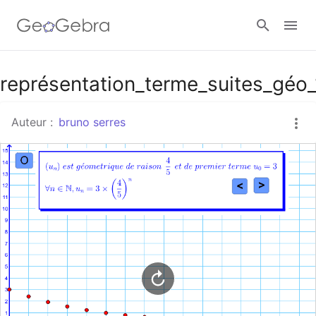
Google Classroom
représentation_terme_suites_géo_
Auteur :
bruno serres
Classe GeoGebra
Se connecter