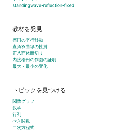
standingwave-reflection-fixed
教材を発見
楕円の平行移動
直角双曲線の性質
正八面体面切り
内接楕円の作図の証明
最大・最小の変化
トピックを見つける
関数グラフ
数学
行列
べき関数
二次方程式