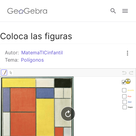
Google Classroom
Coloca las figuras
Autor:
MatemaTICinfantil
GeoGebra Classroom
Tema:
Polígonos
Abrir sesión