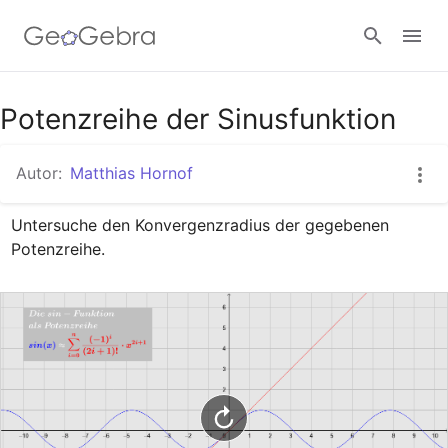
Google Classroom
Potenzreihe der Sinusfunktion
Autor:
Matthias Hornof
GeoGebra Classroom
Untersuche den Konvergenzradius der gegebenen 
Potenzreihe.
Anmelden