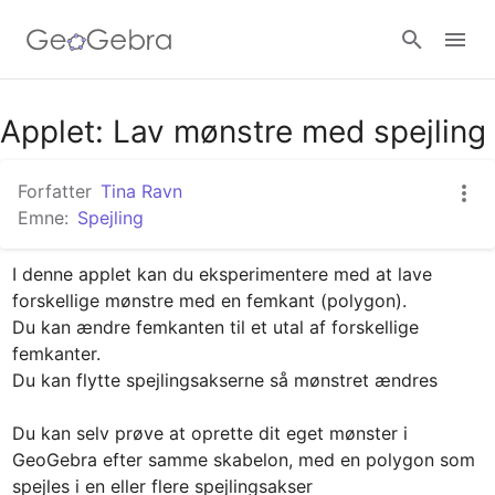
Google Classroom
Applet: Lav mønstre med spejling
Forfatter
Tina Ravn
GeoGebra Classroom
Emne:
Spejling
I denne applet kan du eksperimentere med at lave 
Log ind
forskellige mønstre med en femkant (polygon).

Du kan ændre femkanten til et utal af forskellige 
femkanter.

Du kan flytte spejlingsakserne så mønstret ændres

Du kan selv prøve at oprette dit eget mønster i 
GeoGebra efter samme skabelon, med en polygon som 
spejles i en eller flere spejlingsakser