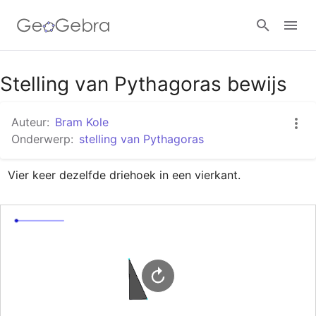
Google Classroom
Stelling van Pythagoras bewijs
Auteur:
Bram Kole
GeoGebra Klaslokaal
Onderwerp:
stelling van Pythagoras
Vier keer dezelfde driehoek in een vierkant.
Aanmelden