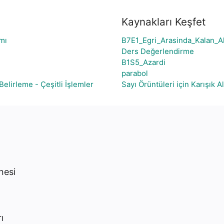
Kaynakları Keşfet
mı
B7E1_Egri_Arasinda_Kalan_A
Ders Değerlendirme
B1S5_Azardi
parabol
Belirleme - Çeşitli İşlemler
Sayı Örüntüleri için Karışık A
nesi
ı