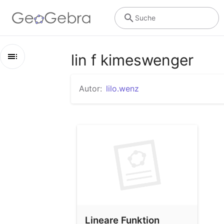
Suche
lin f kimeswenger
Kapitel
Autor:
lilo.wenz
lin f kimeswenger
Lineare Funktion
Lineare Funktion