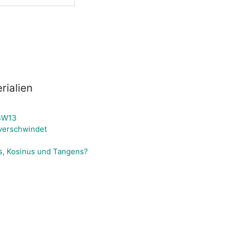
rialien
 BW13
verschwindet
s, Kosinus und Tangens?