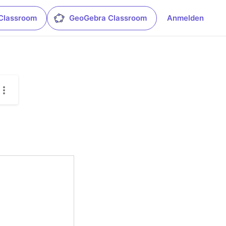
Classroom
GeoGebra Classroom
Anmelden