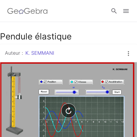
Google Classroom
Pendule élastique
Auteur :
K. SEMMANI
Classe GeoGebra
Se connecter