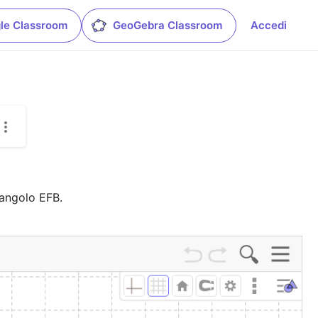
le Classroom
GeoGebra Classroom
Accedi
iangolo EFB.