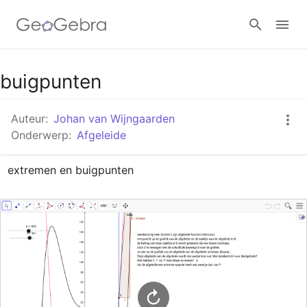
Google Classroom
buigpunten
Auteur:
Johan van Wijngaarden
GeoGebra Klaslokaal
Onderwerp:
Afgeleide
extremen en buigpunten
Aanmelden