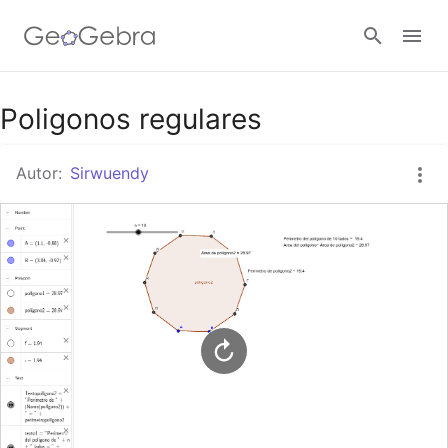
Google Classroom
Poligonos regulares
Autor:
Sirwuendy
GeoGebra Classroom
Abrir sesión