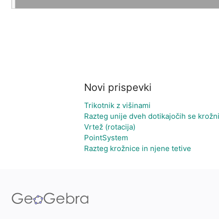
Novi prispevki
Trikotnik z višinami
Razteg unije dveh dotikajočih se krožn
Vrtež (rotacija)
PointSystem
Razteg krožnice in njene tetive