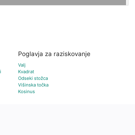
Poglavja za raziskovanje
Valj
i
Kvadrat
Odseki stožca
Višinska točka
Kosinus