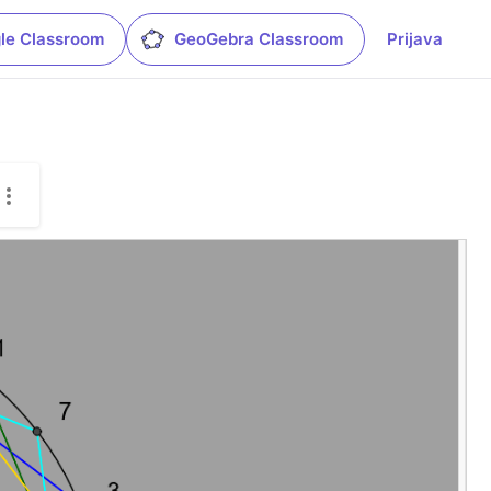
le Classroom
GeoGebra Classroom
Prijava