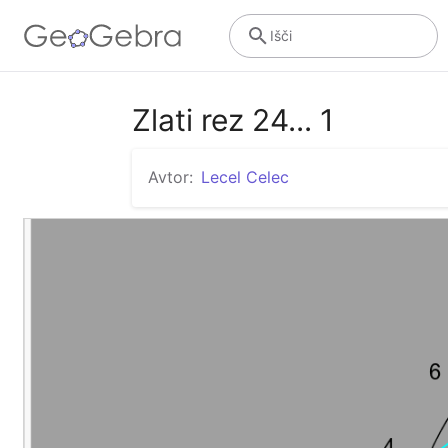
Išči
Zlati rez 24... 1
Avtor:
Lecel Celec