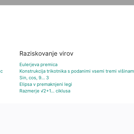
Raziskovanje virov
Eulerjeva premica
ic
Konstrukcija trikotnika s podanimi vsemi tremi višinam
Sin, cos, 9... 3
Elipsa v premaknjeni legi
Razmerje √2+1... ciklusa