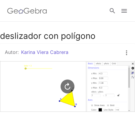
Google Classroom
deslizador con polígono
Autor:
Karina Viera Cabrera
GeoGebra Classroom
Abrir sesión