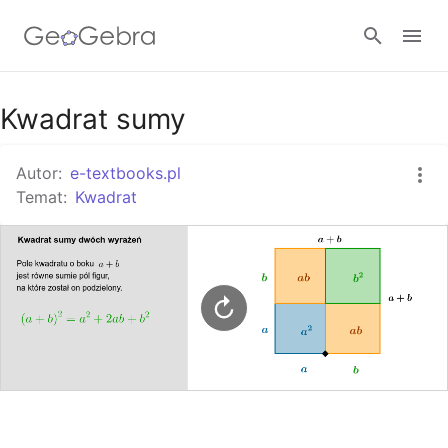
Google Classroom
Kwadrat sumy
Autor:
e-textbooks.pl
GeoGebra Classroom
Temat:
Kwadrat
Zaloguj się