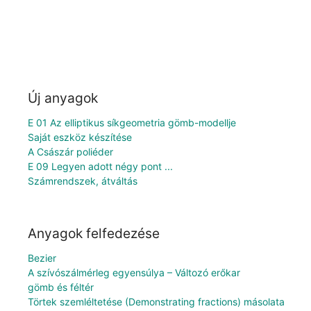
Új anyagok
E 01 Az elliptikus síkgeometria gömb-modellje
Saját eszköz készítése
A Császár poliéder
E 09 Legyen adott négy pont ...
Számrendszek, átváltás
Anyagok felfedezése
Bezier
A szívószálmérleg egyensúlya – Változó erőkar
gömb és féltér
Törtek szemléltetése (Demonstrating fractions) másolata