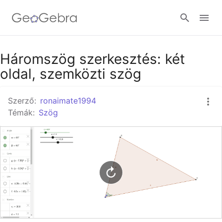
Google Classroom
Háromszög szerkesztés: két
oldal, szemközti szög
GeoGebra Classroom
Szerző:
ronaimate1994
Témák:
Szög
Bejelentkezés