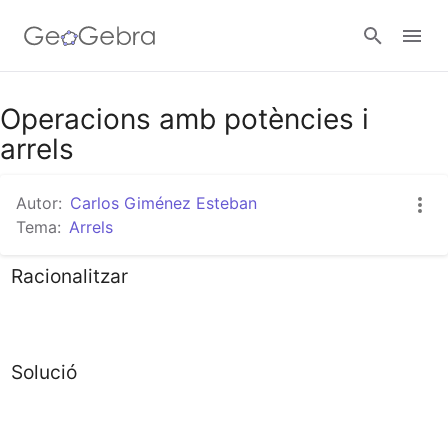
Google Classroom
Operacions amb potències i
arrels
Aula GeoGebra
Autor:
Carlos Giménez Esteban
Tema:
Arrels
Valideu-vos
Racionalitzar
Solució