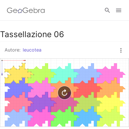
Google Classroom
Tassellazione 06
Autore:
leucotea
GeoGebra Classroom
Accedi