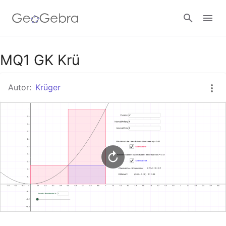
Google Classroom
MQ1 GK Krü
Autor:
Krüger
GeoGebra Classroom
Anmelden