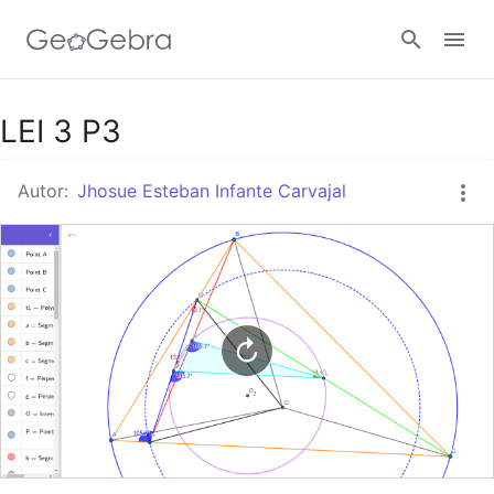
Google Classroom
LEI 3 P3
Autor:
Jhosue Esteban Infante Carvajal
GeoGebra Classroom
Abrir sesión