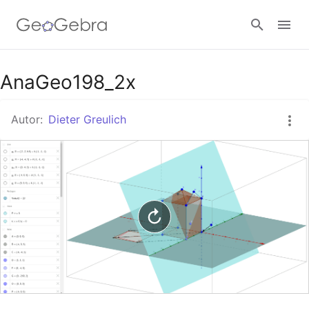
Google Classroom
AnaGeo198_2x
Autor:
Dieter Greulich
GeoGebra Classroom
Anmelden