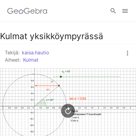
Google Classroom
Kulmat yksikköympyrässä
Tekijä:
kaisa.hautio
GeoGebra Classroom
Aiheet:
Kulmat
Kirjaudu