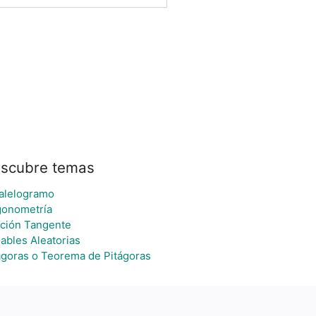
scubre temas
alelogramo
gonometría
ción Tangente
iables Aleatorias
ágoras o Teorema de Pitágoras