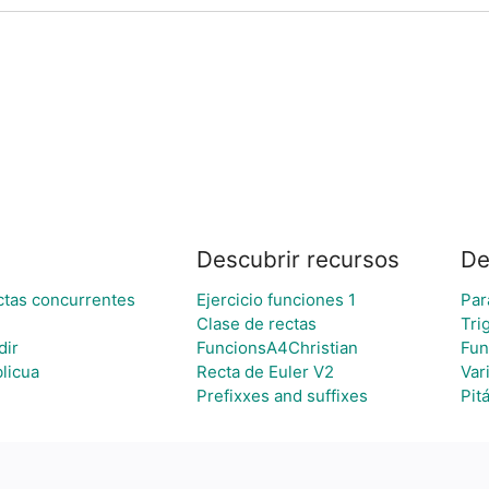
Descubrir recursos
De
ctas concurrentes
Ejercicio funciones 1
Par
Clase de rectas
Tri
dir
FuncionsA4Christian
Fun
blicua
Recta de Euler V2
Var
Prefixxes and suffixes
Pit