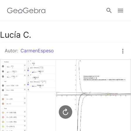
Google Classroom
Lucía C.
Autor:
CarmenEspeso
GeoGebra Classroom
Abrir sesión