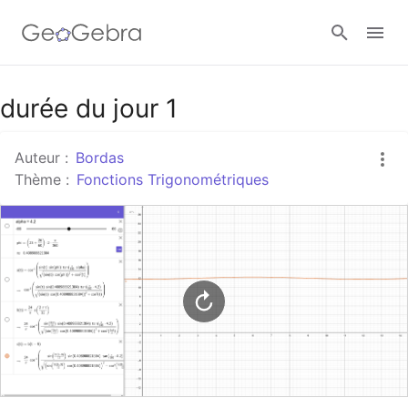
Google Classroom
durée du jour 1
Auteur :
Bordas
Classe GeoGebra
Thème :
Fonctions Trigonométriques
Se connecter