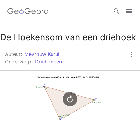
Google Classroom
De Hoekensom van een driehoek
Auteur:
Mevrouw Kurul
GeoGebra Klaslokaal
Onderwerp:
Driehoeken
Aanmelden